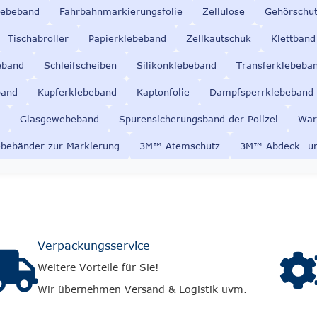
lebeband
Fahrbahnmarkierungsfolie
Zellulose
Gehörschu
Tischabroller
Papierklebeband
Zellkautschuk
Klettband
eband
Schleifscheiben
Silikonklebeband
Transferklebeba
band
Kupferklebeband
Kaptonfolie
Dampfsperrklebeband
Glasgewebeband
Spurensicherungsband der Polizei
War
ebebänder zur Markierung
3M
™ Atemschutz
3M™ Abdeck- u
Verpackungsservice
Weitere Vorteile für Sie!
Wir übernehmen Versand & Logistik uvm.