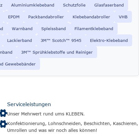
tz
Aluminiumklebeband
Schutzfolie
Glasfaserband
EPDM
Packbandabroller
Klebebandabroller
VHB
nd
Warnband
Spleissband
Filamentklebeband
Lackierband
3M™ Scotch™ 9545
Elektro-Klebeband
nband
3M™ Sprühklebstoffe und Reiniger
nd Gewebebänder
Serviceleistungen
Unser Mehrwert rund ums KLEBEN.
Konfektionierung, Lohnschneiden, Beschichten, Kaschieren,
Umrollen und was wir noch alles können!