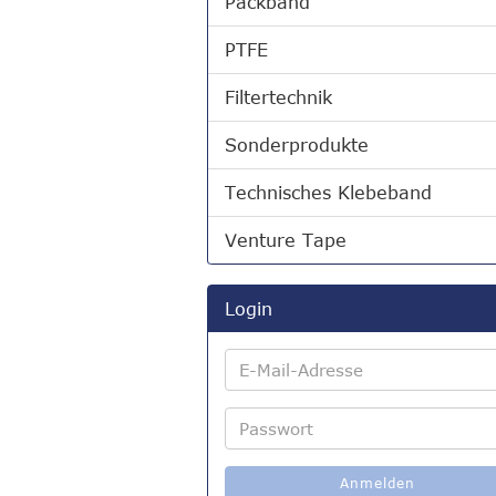
Packband
PTFE
Filtertechnik
Sonderprodukte
Technisches Klebeband
Venture Tape
Login
E-
Mail-
Adresse
Passwort
Anmelden