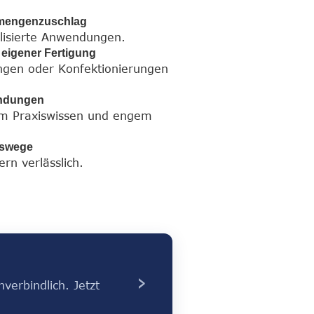
rmengenzuschlag
ialisierte Anwendungen.
 eigener Fertigung
ngen oder Konfektionierungen
endungen
em Praxiswissen und engem
gswege
ern verlässlich.
›
verbindlich. Jetzt