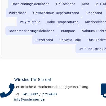
Hochleistungsklebeband
Flauschband
Kera
PET-K
Putzerband
Gewächshaus-Reparaturband
Klebeband
Polyimidfolie
Hohe Temperaturen
Klischeekleb
Bodenmarkierungsklebeband
Bumpons
Vakuum-Dicht
Putzerband
Polymid-Folie
Dual Lock™
3M™ Industriekl
Wir sind für Sie da!
Persönliche & markenunabhängige Beratung.
Tel.
+49 8382 / 2792480
info@mslehner.de