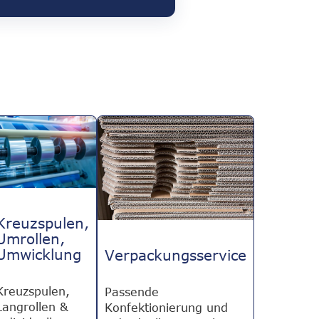
Kreuzspulen,
Umrollen,
Umwicklung
Verpackungsservice
Kreuzspulen,
Passende
Langrollen &
Konfektionierung und