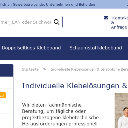
eßlich an Gewerbetreibende, Unternehmen und Behörden
Kontak
Artikelnummer,
&
EAN
Anfrage
oder
+49
Stichwort
8382 /
279 24
Doppelseitiges Klebeband
Schaumstoffklebeband
80
»
Startseite
Individuelle Klebelösungen & persönliche Ber
Individuelle Klebelösungen 
EU
Wir bieten fachmännische
Beratung, um tägliche oder
projektbezogene klebetechnische
Herausforderungen professionell