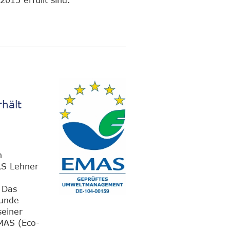
2015 erfüllt sind.
hält
n
&S Lehner
 Das
kunde
seiner
MAS (Eco-