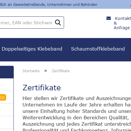
eßlich an Gewerbetreibende, Unternehmen und Behörden
Kontak
Artikelnummer,
&
EAN
Anfrage
oder
+49
Stichwort
8382 /
279 24
Doppelseitiges Klebeband
Schaumstoffklebeband
80
»
Startseite
Zertifikate
Zertifikate
EU
Hier stellen wir Zertifikate und Auszeichnung
Unternehmen im Laufe der Jahre erhalten h
unsere Einhaltung hoher Standards und unsere
Weiterentwicklung in den Bereichen Qualität, 
Auszeichnung und jedes Zertifikat unterstrei
Professionalität und Fachkompetenz. Informie