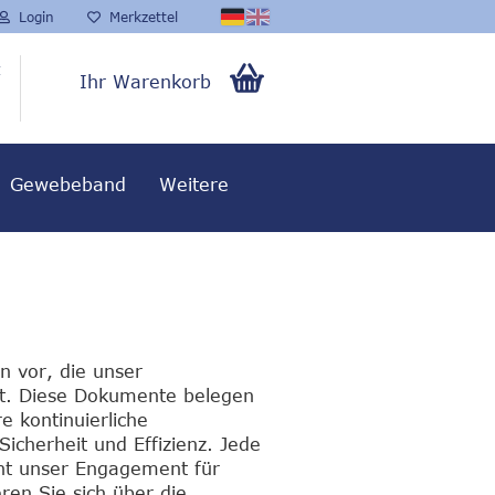
Login
Merkzettel
t
Ihr Warenkorb
0,00 EUR
Gewebeband
Weitere
en vor, die unser
at. Diese Dokumente belegen
 kontinuierliche
Sicherheit und Effizienz. Jede
cht unser Engagement für
ren Sie sich über die