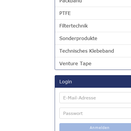
Packband
PTFE
Filtertechnik
Sonderprodukte
Technisches Klebeband
Venture Tape
Login
E-
Mail-
Adresse
Passwort
Anmelden