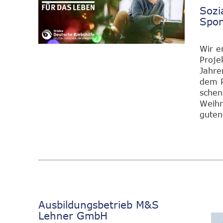
Sozi
Spon
Wir e
Proje
Jahre
dem P
schen
Weihn
guten
Ausbildungsbetrieb M&S
Lehner GmbH