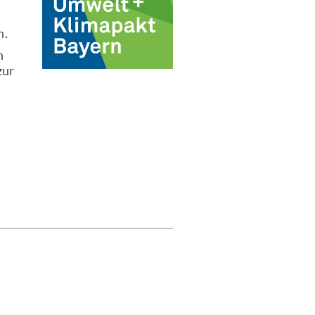
n.
n
zur