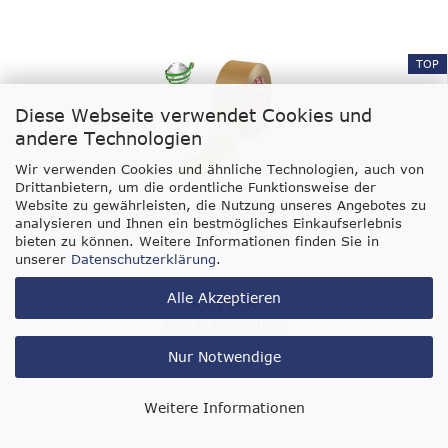
TOP
Diese Webseite verwendet Cookies und
andere Technologien
Wir verwenden Cookies und ähnliche Technologien, auch von
Drittanbietern, um die ordentliche Funktionsweise der
Website zu gewährleisten, die Nutzung unseres Angebotes zu
tesakrepp® 4304, 50m x 38mm, chamois
analysieren und Ihnen ein bestmögliches Einkaufserlebnis
bieten zu können. Weitere Informationen finden Sie in
unserer
Datenschutzerklärung
.
Alle Akzeptieren
6,05 EUR
6,05 EUR pro Stück
Nur Notwendige
Weitere Informationen