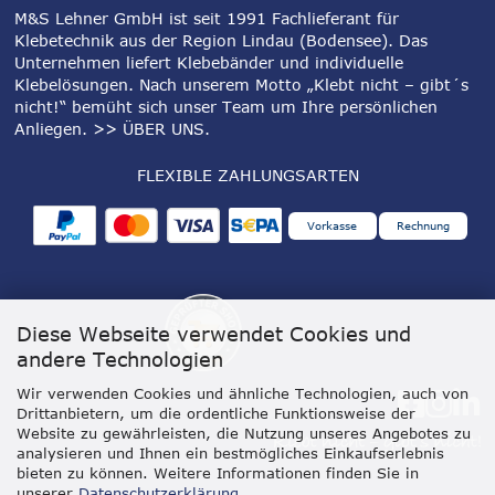
M&S Lehner GmbH ist seit 1991 Fachlieferant für
Klebetechnik aus der Region Lindau (Bodensee). Das
Unternehmen liefert Klebebänder und individuelle
Klebelösungen. Nach unserem Motto „Klebt nicht – gibt´s
nicht!“ bemüht sich unser Team um Ihre persönlichen
Anliegen.
>> ÜBER UNS
.
FLEXIBLE ZAHLUNGSARTEN
Vorkasse
Rechnung
Diese Webseite verwendet Cookies und
andere Technologien
Wir verwenden Cookies und ähnliche Technologien, auch von
Drittanbietern, um die ordentliche Funktionsweise der
Website zu gewährleisten, die Nutzung unseres Angebotes zu
analysieren und Ihnen ein bestmögliches Einkaufserlebnis
bieten zu können. Weitere Informationen finden Sie in
unserer
Datenschutzerklärung
.