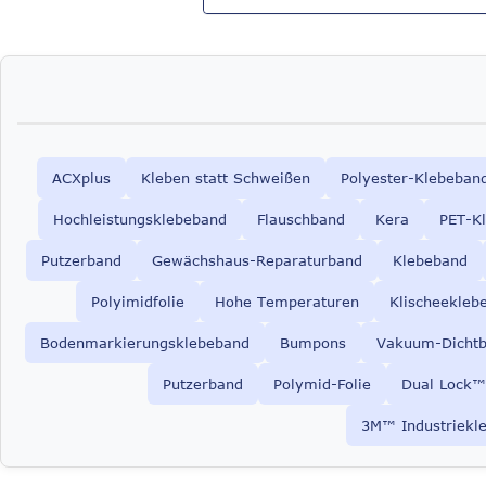
ACXplus
Kleben statt Schweißen
Polyester-Klebeban
Hochleistungsklebeband
Flauschband
Kera
PET-K
Putzerband
Gewächshaus-Reparaturband
Klebeband
Polyimidfolie
Hohe Temperaturen
Klischeekleb
Bodenmarkierungsklebeband
Bumpons
Vakuum-Dicht
Putzerband
Polymid-Folie
Dual Lock™
3M™ Industriekl