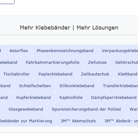
Mehr Klebebänder | Mehr Lösungen
d
Astorflex
Phasenkennzeichnungsband
Verpackungskleb
lebeband
Fahrbahnmarkierungsfolie
Zellulose
Gehörschu
Tischabroller
Papierklebeband
Zellkautschuk
Klettband
eband
Schleifscheiben
Silikonklebeband
Transferklebeba
band
Kupferklebeband
Kaptonfolie
Dampfsperrklebeband
Glasgewebeband
Spurensicherungsband der Polizei
War
ebebänder zur Markierung
3M
™ Atemschutz
3M™ Abdeck- u