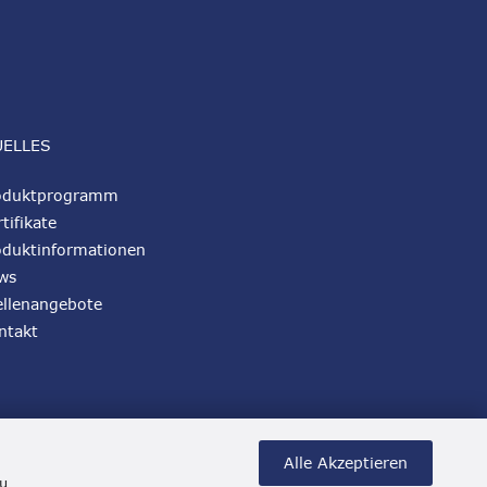
UELLES
oduktprogramm
tifikate
oduktinformationen
ws
ellenangebote
ntakt
Alle Akzeptieren
zu