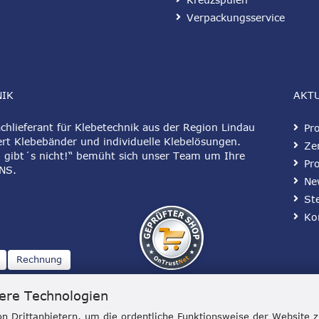
Verpackungsservice
NIK
AKT
hlieferant für Klebetechnik aus der Region Lindau
Pr
rt Klebebänder und individuelle Klebelösungen.
Zer
 gibt´s nicht!“ bemüht sich unser Team um Ihre
Pr
NS
.
Ne
St
Ko
Rechnung
ere Technologien
n Drittanbietern, um die ordentliche Funktionsweise der Website 