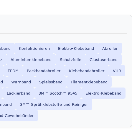
eband
Konfektionieren
Elektro-Klebeband
Abroller
tz
Aluminiumklebeband
Schutzfolie
Glasfaserband
EPDM
Packbandabroller
Klebebandabroller
VHB
nd
Warnband
Spleissband
Filamentklebeband
Lackierband
3M™ Scotch™ 9545
Elektro-Klebeband
nband
3M™ Sprühklebstoffe und Reiniger
nd Gewebebänder