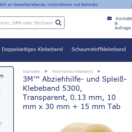
eßlich an Gewerbetreibende, Unternehmen und Behörden
Kontak
Artikelnummer,
&
EAN
Anfrage
oder
+49
Stichwort
8382 /
279 24
Doppelseitiges Klebeband
Schaumstoffklebeband
80
»
»
Startseite
Technisches Klebeband
em
3M™ Abziehhilfe- und Spleiß-
Klebeband 5300,
t
Transparent, 0.13 mm, 10
mm x 30 mm + 15 mm Tab
l