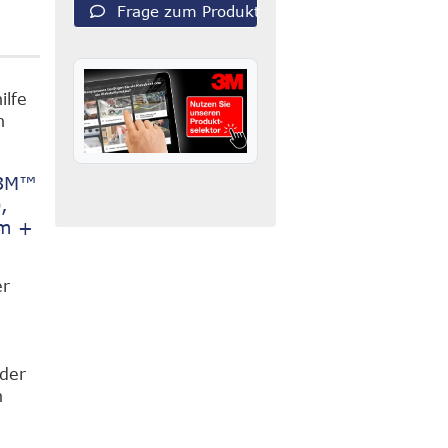
Frage zum Produkt
ilfe
n
"3M™
,
mm +
er
oder
n