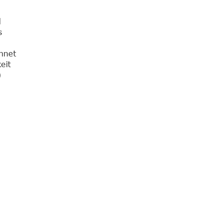
d
s
s
chnet
eit
)