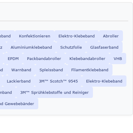
eband
Konfektionieren
Elektro-Klebeband
Abroller
tz
Aluminiumklebeband
Schutzfolie
Glasfaserband
EPDM
Packbandabroller
Klebebandabroller
VHB
nd
Warnband
Spleissband
Filamentklebeband
Lackierband
3M™ Scotch™ 9545
Elektro-Klebeband
nband
3M™ Sprühklebstoffe und Reiniger
nd Gewebebänder