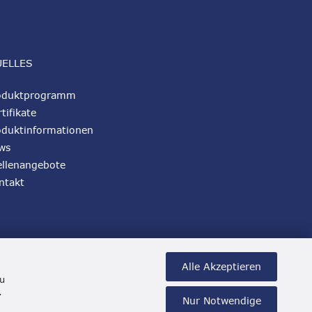
UELLES
oduktprogramm
tifikate
oduktinformationen
ws
ellenangebote
ntakt
Alle Akzeptieren
zu
.
Nur Notwendige