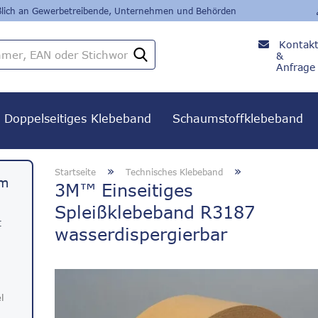
eßlich an Gewerbetreibende, Unternehmen und Behörden
Kontak
Artikelnummer,
&
EAN
Anfrage
oder
+49
Stichwort
8382 /
279 24
Doppelseitiges Klebeband
Schaumstoffklebeband
80
»
»
Startseite
Technisches Klebeband
em
3M™ Einseitiges
Spleißklebeband R3187
t
wasserdispergierbar
l