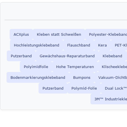
ACXplus
Kleben statt Schweißen
Polyester-Klebeban
Hochleistungsklebeband
Flauschband
Kera
PET-K
Putzerband
Gewächshaus-Reparaturband
Klebeband
Polyimidfolie
Hohe Temperaturen
Klischeekleb
Bodenmarkierungsklebeband
Bumpons
Vakuum-Dicht
Putzerband
Polymid-Folie
Dual Lock™
3M™ Industriekl