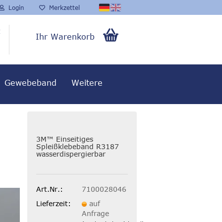
Login
Merkzettel
t
Ihr Warenkorb
0,00 EUR
Gewebeband
Weitere
3M™ Einseitiges
Spleißklebeband R3187
wasserdispergierbar
Art.Nr.:
7100028046
Lieferzeit:
auf
Anfrage