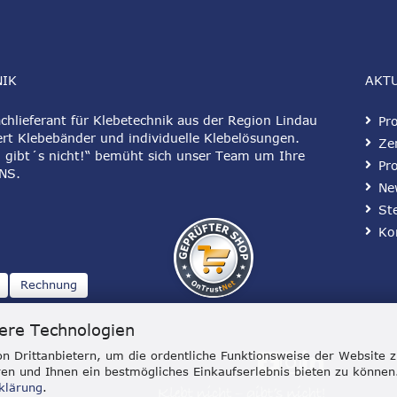
NIK
AKT
hlieferant für Klebetechnik aus der Region Lindau
Pr
rt Klebebänder und individuelle Klebelösungen.
Zer
 gibt´s nicht!“ bemüht sich unser Team um Ihre
Pr
NS
.
Ne
St
Ko
Rechnung
ere Technologien
n Drittanbietern, um die ordentliche Funktionsweise der Website 
en und Ihnen ein bestmögliches Einkaufserlebnis bieten zu können
klärung
.