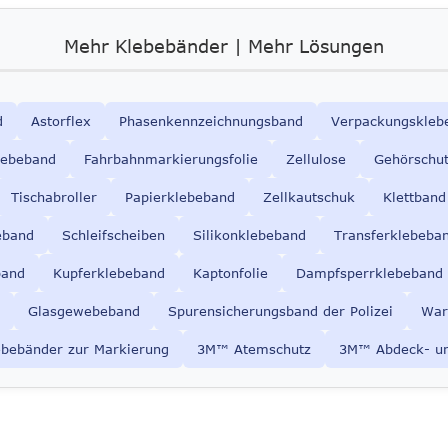
Mehr Klebebänder | Mehr Lösungen
d
Astorflex
Phasenkennzeichnungsband
Verpackungskleb
lebeband
Fahrbahnmarkierungsfolie
Zellulose
Gehörschu
Tischabroller
Papierklebeband
Zellkautschuk
Klettband
eband
Schleifscheiben
Silikonklebeband
Transferklebeba
band
Kupferklebeband
Kaptonfolie
Dampfsperrklebeband
Glasgewebeband
Spurensicherungsband der Polizei
War
ebebänder zur Markierung
3M
™ Atemschutz
3M™ Abdeck- u