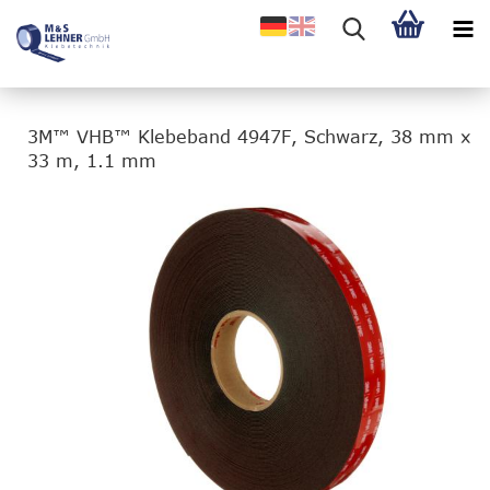
3M™ VHB™ Klebeband 4947F, Schwarz, 38 mm x
33 m, 1.1 mm