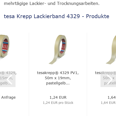
mehrtägige Lackier- und Trocknungsarbeiten.
tesa Krepp Lackierband 4329 - Produkte
p® 4329,
tesakrepp® 4329 PV1,
tesakrepp®
 15mm,
50m x 19mm,
50m x
gelb...
pastellgelb...
pastell
f Anfrage
1,24 EUR
1,64
1,24 EUR pro Stück
1,64 EUR 