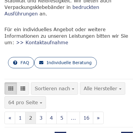
Stabilität und Reißfestigkeit. Wir bieten auch
Verpackungsklebebänder in
bedruckten
Ausführungen
an.
Für ein individuelles Angebot oder weitere
Informationen zu unseren Leistungen bitten wir Sie
um:
>> Kontaktaufnahme
FAQ
Individuelle Beratung
Sortieren nach
Sortieren nach
Alle Hersteller
pro Seite
64 pro Seite
«
1
2
3
4
5
...
16
»