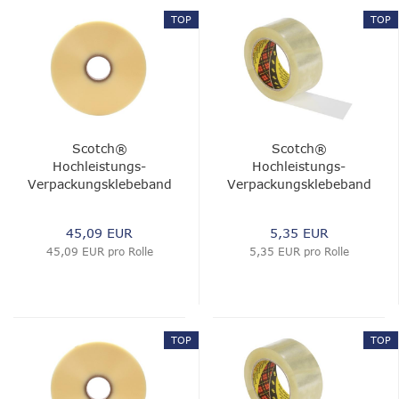
TOP
TOP
Scotch®
Scotch®
Hochleistungs-
Hochleistungs-
Verpackungsklebeband
Verpackungsklebeband
375E, Transparent, 50
375E, Transparent, 50
mm x 990 m, 0.075
mm x 100 m, 0.075
45,09 EUR
5,35 EUR
mm
mm
45,09 EUR pro Rolle
5,35 EUR pro Rolle
TOP
TOP