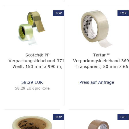
TOP
TOP
Scotch® PP
Tartan™
Verpackungsklebeband 371,
Verpackungsklebeband 369
Weiß, 150 mm x 990 m,
Transparent, 50 mm x 66
0.048 mm
m, 0.043 mm
58,29 EUR
Preis auf Anfrage
58,29 EUR pro Rolle
TOP
TOP