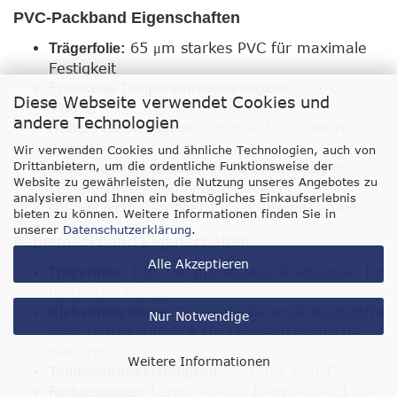
PVC-Packband Eigenschaften
65 μm starkes PVC für maximale
Trägerfolie:
Festigkeit
-20°C bis
Erweiterte Temperaturbeständigkeit:
Diese Webseite verwendet Cookies und
+80°C
andere Technologien
Optimal für schwere
Höhere Reißfestigkeit:
Pakete
Wir verwenden Cookies und ähnliche Technologien, auch von
Drittanbietern, um die ordentliche Funktionsweise der
Resistent gegen
Chemische Beständigkeit:
Website zu gewährleisten, die Nutzung unseres Angebotes zu
Lösungsmittel und Feuchtigkeit
analysieren und Ihnen ein bestmögliches Einkaufserlebnis
Geeignet für Langzeitlagerung
UV-Stabilität:
bieten zu können. Weitere Informationen finden Sie in
unserer
Datenschutzerklärung
.
Papierpackband Eigenschaften
Alle Akzeptieren
120-140 μm starkes Kraftpapier für
Trägerfolie:
natürliche Festigkeit
Wasserbasierende Klebstoffe
Klebstoffsysteme:
Nur Notwendige
oder Naturkautschuk für umweltfreundliche
Haftung
Weitere Informationen
-5°C bis +50°C
Temperaturbeständigkeit:
Längs 90-120 N/cm, quer 110-
Reißfestigkeit: