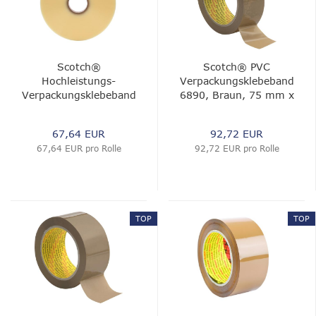
Scotch®
Scotch® PVC
Hochleistungs-
Verpackungsklebeband
Verpackungsklebeband
6890, Braun, 75 mm x
375E, Transparent, 75
990 m, 0.05 mm
mm x 990 m, 0.075
67,64 EUR
92,72 EUR
mm
67,64 EUR pro Rolle
92,72 EUR pro Rolle
TOP
TOP