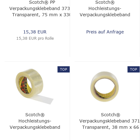
Scotch® PP
Scotch®
Verpackungsklebeband 3739,
Hochleistungs-
Transparent, 75 mm x 330
Verpackungsklebeband
m, 0.056 mm
375E, Braun, 50 mm x
66 m, 0.075 mm
15,38 EUR
Preis auf Anfrage
15,38 EUR pro Rolle
TOP
TOP
Scotch®
Scotch®
Hochleistungs-
Verpackungsklebeband 371
Verpackungsklebeband
Transparent, 38 mm x 66
375E, Braun, 75 mm x
m, 0.048 mm
66 m, 0.075 mm