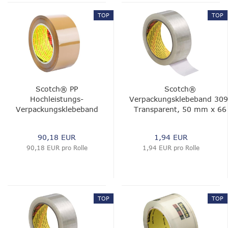
TOP
TOP
Scotch® PP
Scotch®
Hochleistungs-
Verpackungsklebeband 309
Verpackungsklebeband
Transparent, 50 mm x 66
375E, Transparent,
m, 0.05 mm
100 mm x 990m,
90,18 EUR
1,94 EUR
0,075 mm
90,18 EUR pro Rolle
1,94 EUR pro Rolle
TOP
TOP