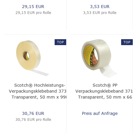
mm x 66 m, 0.075
29,15 EUR
3,53 EUR
mm
29,15 EUR pro Rolle
3,53 EUR pro Rolle
TOP
TOP
Scotch® Hochleistungs-
Scotch® PP
Verpackungsklebeband 3739,
Verpackungsklebeband 371
Transparent, 50 mm x 990
Transparent, 50 mm x 66
m, 0.056 mm
m, 0.048 mm
30,76 EUR
Preis auf Anfrage
30,76 EUR pro Rolle