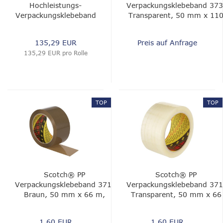
Hochleistungs-
Verpackungsklebeband 373
Verpackungsklebeband
Transparent, 50 mm x 11
375E, Transparent,
m, 0.056 mm
150 mm x 990 m,
135,29 EUR
Preis auf Anfrage
0.075 mm
135,29 EUR pro Rolle
TOP
TOP
Scotch® PP
Scotch® PP
Verpackungsklebeband 371,
Verpackungsklebeband 371
Braun, 50 mm x 66 m,
Transparent, 50 mm x 66
0.048 mm
m, 0.048 mm
1,60 EUR
1,60 EUR