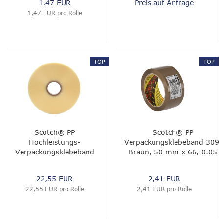
1,47 EUR
Preis auf Anfrage
1,47 EUR pro Rolle
TOP
TOP
Scotch® PP
Scotch® PP
Hochleistungs-
Verpackungsklebeband 309
Verpackungsklebeband
Braun, 50 mm x 66, 0.05
375E, Transparent, 75
mm
mm x 330 m, 0.075
22,55 EUR
2,41 EUR
mm
22,55 EUR pro Rolle
2,41 EUR pro Rolle