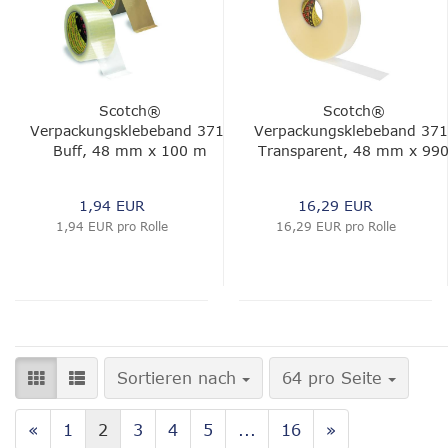
Scotch®
Scotch®
Verpackungsklebeband 371,
Verpackungsklebeband 371
Buff, 48 mm x 100 m
Transparent, 48 mm x 99
m
1,94 EUR
16,29 EUR
1,94 EUR pro Rolle
16,29 EUR pro Rolle
Sortieren nach
pro Seite
Sortieren nach
64 pro Seite
«
1
2
3
4
5
...
16
»