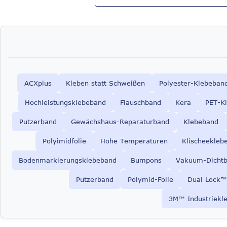
ACXplus
Kleben statt Schweißen
Polyester-Klebeban
Hochleistungsklebeband
Flauschband
Kera
PET-K
Putzerband
Gewächshaus-Reparaturband
Klebeband
Polyimidfolie
Hohe Temperaturen
Klischeekleb
Bodenmarkierungsklebeband
Bumpons
Vakuum-Dicht
Putzerband
Polymid-Folie
Dual Lock™
3M™ Industriekl