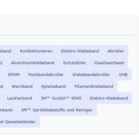
eband
Konfektionieren
Elektro-Klebeband
Abroller
tz
Aluminiumklebeband
Schutzfolie
Glasfaserband
EPDM
Packbandabroller
Klebebandabroller
VHB
nd
Warnband
Spleissband
Filamentklebeband
Lackierband
3M™ Scotch™ 9545
Elektro-Klebeband
nband
3M™ Sprühklebstoffe und Reiniger
nd Gewebebänder