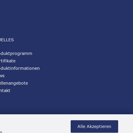
UELLES
oduktprogramm
tifikate
oduktinformationen
ws
ellenangebote
ntakt
Alle Akzeptieren
zu