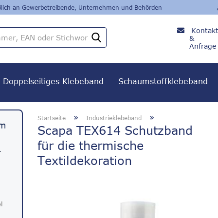
eßlich an Gewerbetreibende, Unternehmen und Behörden
Kontak
Artikelnummer,
&
EAN
Anfrage
oder
+49
Stichwort
8382 /
279 24
Doppelseitiges Klebeband
Schaumstoffklebeband
80
»
»
Startseite
Industrieklebeband
em
Scapa TEX614 Schutzband
für die thermische
t
Textildekoration
l