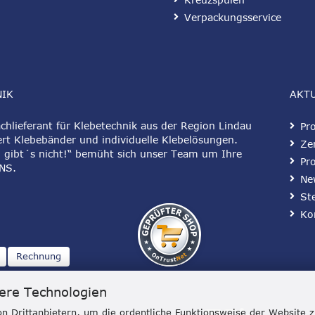
Verpackungsservice
NIK
AKT
hlieferant für Klebetechnik aus der Region Lindau
Pr
rt Klebebänder und individuelle Klebelösungen.
Zer
 gibt´s nicht!“ bemüht sich unser Team um Ihre
Pr
NS
.
Ne
St
Ko
Rechnung
ere Technologien
n Drittanbietern, um die ordentliche Funktionsweise der Website 