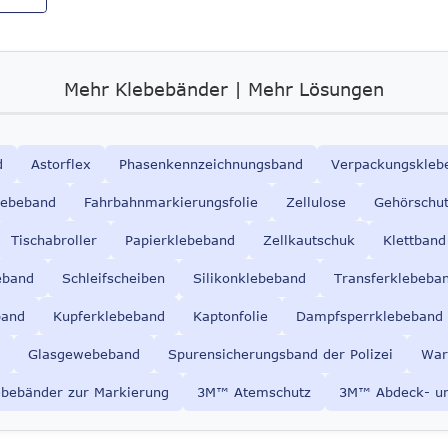
Mehr Klebebänder | Mehr Lösungen
d
Astorflex
Phasenkennzeichnungsband
Verpackungskleb
lebeband
Fahrbahnmarkierungsfolie
Zellulose
Gehörschu
Tischabroller
Papierklebeband
Zellkautschuk
Klettband
eband
Schleifscheiben
Silikonklebeband
Transferklebeba
band
Kupferklebeband
Kaptonfolie
Dampfsperrklebeband
Glasgewebeband
Spurensicherungsband der Polizei
War
ebebänder zur Markierung
3M
™ Atemschutz
3M™ Abdeck- u