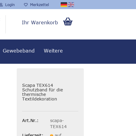
Login
Merkzettel
t
Ihr Warenkorb
0,00 EUR
Gewebeband
Weitere
Scapa TEX614
Schutzband für die
thermische
Textildekoration
Art.Nr.:
scapa-
TEX614
Lieferzeit:
auf