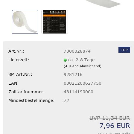
TOP
Art.Nr.:
7000028874
Lieferzeit:
ca. 2-8 Tage
(Ausland abweichend)
3M Art.Nr.:
9281216
EAN:
00021200627750
Zolltarifnummer:
48114190000
Mindestbestellmenge:
72
UVP 11,34 EUR
7,96 EUR