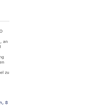
RO
, an
M
ung
ten
el zu
m, 8