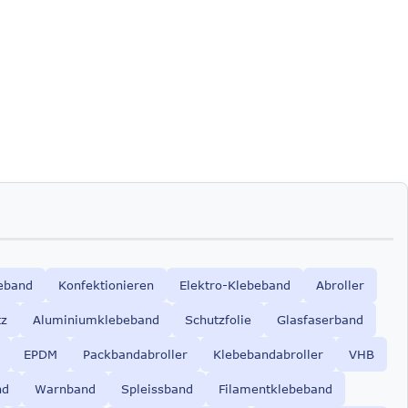
eband
Konfektionieren
Elektro-Klebeband
Abroller
tz
Aluminiumklebeband
Schutzfolie
Glasfaserband
EPDM
Packbandabroller
Klebebandabroller
VHB
nd
Warnband
Spleissband
Filamentklebeband