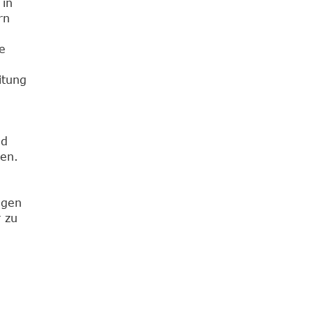
 in
rn
e
itung
nd
gen.
n
ngen
 zu