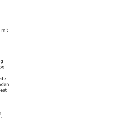
 mit
ng
bei
ate
häden
fest
n