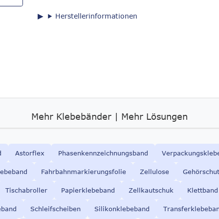
Herstellerinformationen
Mehr Klebebänder | Mehr Lösungen
d
Astorflex
Phasenkennzeichnungsband
Verpackungskleb
lebeband
Fahrbahnmarkierungsfolie
Zellulose
Gehörschu
Tischabroller
Papierklebeband
Zellkautschuk
Klettband
eband
Schleifscheiben
Silikonklebeband
Transferklebeba