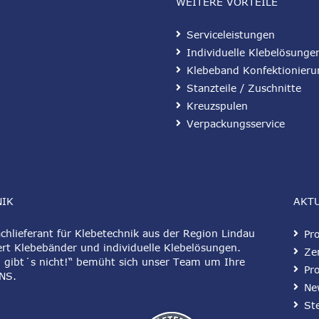
WEITERE VORTEILE
Serviceleistungen
Individuelle Klebelösunge
Klebeband Konfektionieru
Stanzteile / Zuschnitte
Kreuzspulen
Verpackungsservice
NIK
AKT
hlieferant für Klebetechnik aus der Region Lindau
Pr
rt Klebebänder und individuelle Klebelösungen.
Zer
 gibt´s nicht!“ bemüht sich unser Team um Ihre
Pr
NS
.
Ne
St