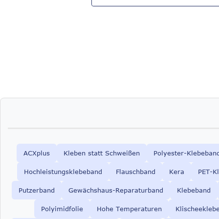
ACXplus
Kleben statt Schweißen
Polyester-Klebeban
Hochleistungsklebeband
Flauschband
Kera
PET-K
Putzerband
Gewächshaus-Reparaturband
Klebeband
Polyimidfolie
Hohe Temperaturen
Klischeekleb