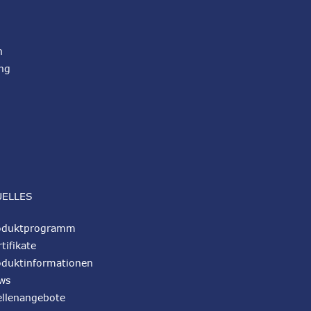
n
ng
UELLES
oduktprogramm
tifikate
oduktinformationen
ws
ellenangebote