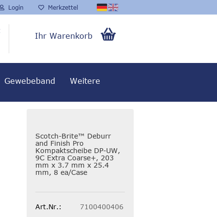
Login
Merkzettel
t
Ihr Warenkorb
0,00 EUR
Gewebeband
Weitere
Scotch-Brite™ Deburr
and Finish Pro
Kompaktscheibe DP-UW,
9C Extra Coarse+, 203
mm x 3.7 mm x 25.4
mm, 8 ea/Case
Art.Nr.:
7100400406