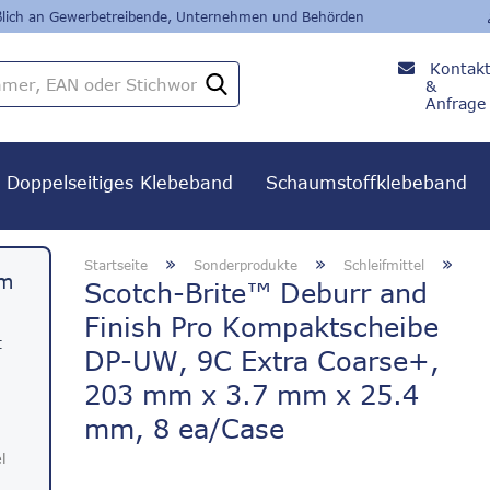
eßlich an Gewerbetreibende, Unternehmen und Behörden
Kontak
Artikelnummer,
&
EAN
Anfrage
oder
+49
Stichwort
8382 /
279 24
Doppelseitiges Klebeband
Schaumstoffklebeband
80
»
»
»
Startseite
Sonderprodukte
Schleifmittel
em
Scotch-Brite™ Deburr and
Finish Pro Kompaktscheibe
t
DP-UW, 9C Extra Coarse+,
203 mm x 3.7 mm x 25.4
mm, 8 ea/Case
l