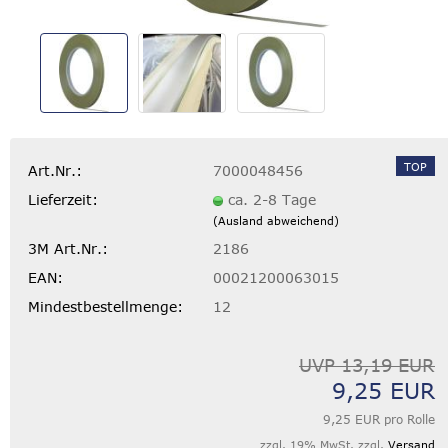
TOP
Art.Nr.:
7000048456
Lieferzeit:
ca. 2-8 Tage
(Ausland abweichend)
3M Art.Nr.:
2186
EAN:
00021200063015
Mindestbestellmenge:
12
UVP 13,19 EUR
9,25 EUR
9,25 EUR pro Rolle
zzgl. 19% MwSt. zzgl.
Versand