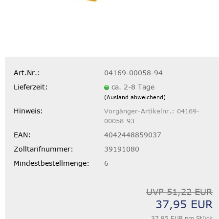
Art.Nr.:
04169-00058-94
Lieferzeit:
ca. 2-8 Tage
(Ausland abweichend)
Hinweis:
Vorgänger-Artikelnr.: 04169-
00058-93
EAN:
4042448859037
Zolltarifnummer:
39191080
Mindestbestellmenge:
6
UVP 51,22 EUR
37,95 EUR
37,95 EUR pro Stück