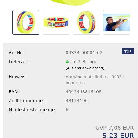
TOP
Art.Nr.:
04334-00001-02
Lieferzeit:
ca. 2-8 Tage
(Ausland abweichend)
Hinweis:
Vorgänger-Artikelnr.: 04334-
00001-00
EAN:
4042448816108
Zolltarifnummer:
48114190
Mindestbestellmenge:
6
UVP 7,06 EUR
5,23 EUR