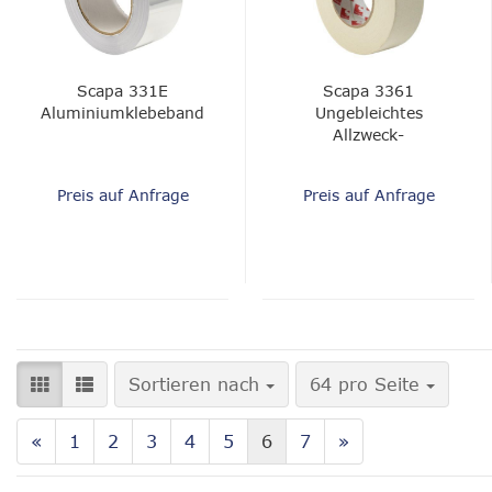
Scapa 331E
Scapa 3361
Aluminiumklebeband
Ungebleichtes
Allzweck-
Baumwolltextilband -
0,28 mm
Preis auf Anfrage
Preis auf Anfrage
Sortieren nach
pro Seite
Sortieren nach
64 pro Seite
«
1
2
3
4
5
6
7
»