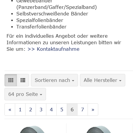
Gewebebänder
(Panzerband/Gaffer/Spezialband)
Selbstverschweißende Bänder
Spezialfolienbänder
Transferfolienbänder
Für ein individuelles Angebot oder weitere
Informationen zu unseren Leistungen bitten wir
Sie um:
>> Kontaktaufnahme
Sortieren nach
Sortieren nach
Alle Hersteller
pro Seite
64 pro Seite
«
1
2
3
4
5
6
7
»