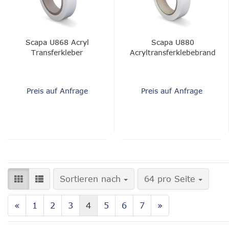
Scapa U868 Acryl
Scapa U880
Transferkleber
Acryltransferklebebrand
Preis auf Anfrage
Preis auf Anfrage
Sortieren nach
pro Seite
Sortieren nach
64 pro Seite
«
1
2
3
4
5
6
7
»