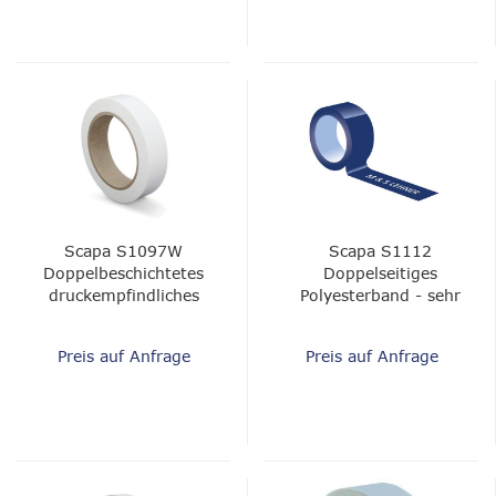
Scapa S1097W
Scapa S1112
Doppelbeschichtetes
Doppelseitiges
druckempfindliches
Polyesterband - sehr
Klebeband -
klebriges Acryl,
Polypropylen, Acryl,
weichermacherbeständig,
Preis auf Anfrage
Preis auf Anfrage
3,5 mil
4,5 mil