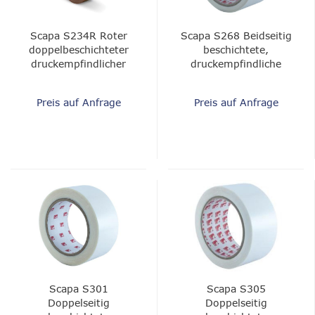
Scapa S234R Roter
Scapa S268 Beidseitig
doppelbeschichteter
beschichtete,
druckempfindlicher
druckempfindliche
Klebstoff - Polyester,
Klebefolie
mittelfestes Acryl, 3,5
Preis auf Anfrage
Preis auf Anfrage
mils (90 Mikron)
Scapa S301
Scapa S305
Doppelseitig
Doppelseitig