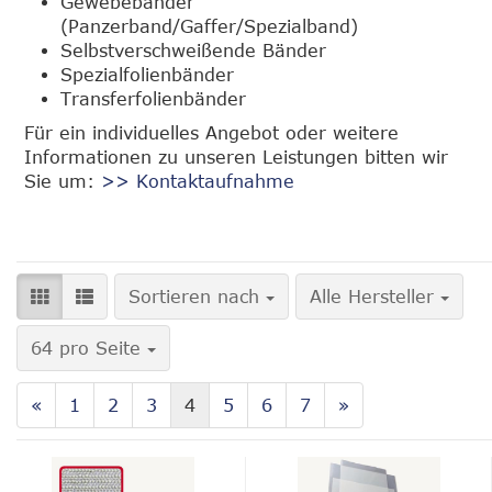
Gewebebänder
(Panzerband/Gaffer/Spezialband)
Selbstverschweißende Bänder
Spezialfolienbänder
Transferfolienbänder
Für ein individuelles Angebot oder weitere
Informationen zu unseren Leistungen bitten wir
Sie um:
>> Kontaktaufnahme
Sortieren nach
Sortieren nach
Alle Hersteller
pro Seite
64 pro Seite
«
1
2
3
4
5
6
7
»