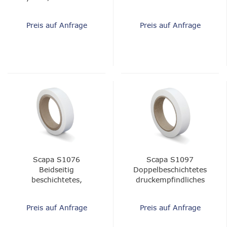
Textildekoration
Preis auf Anfrage
Preis auf Anfrage
Scapa S1076
Scapa S1097
Beidseitig
Doppelbeschichtetes
beschichtetes,
druckempfindliches
druckempfindliches
Klebeband -
Klebeband
Polypropylen, Acryl,
Preis auf Anfrage
Preis auf Anfrage
Weiß, 0,09 mm