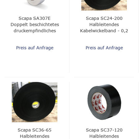
Scapa SA307E
Scapa SC24-200
Doppelt beschichtetes
Halbleitendes
druckempfindliches
Kabelwickelband - 0,2
Klebeband -
mm
durchscheinendes,
Preis auf Anfrage
Preis auf Anfrage
mittelfestes
Acryl,0,076 mm
Scapa SC36-65
Scapa SC37-120
Halbleitendes
Halbleitendes