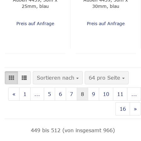
25mm, blau
30mm, blau
Preis auf Anfrage
Preis auf Anfrage
Sortieren nach
pro Seite
Sortieren nach
64 pro Seite
«
1
...
5
6
7
8
9
10
11
...
16
»
449
bis
512
(von insgesamt
966
)