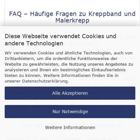
FAQ – Häufige Fragen zu Kreppband und
Malerkrepp
Diese Webseite verwendet Cookies und
Welches Klebeband ist zum Abkleben am
andere Technologien
besten geeignet?
Wir verwenden Cookies und ähnliche Technologien, auch von
Für Abklebearbeiten beim Streichen oder Lackieren
Drittanbietern, um die ordentliche Funktionsweise der
Website zu gewährleisten, die Nutzung unseres Angebotes zu
eignet sich am besten
.
Malerkrepp oder Kreppband
analysieren und Ihnen ein bestmögliches Einkaufserlebnis
Diese Klebebänder sind speziell dafür entwickelt,
bieten zu können. Weitere Informationen finden Sie in
saubere Farbkanten zu ermöglichen und sich nach
unserer
Datenschutzerklärung
.
der Anwendung wieder entfernen zu lassen, ohne
Rückstände zu hinterlassen. Für besonders präzise
Alle Akzeptieren
Arbeiten auf glatten Oberflächen wird häufig
verwendet.
Goldband oder Präzisions-Malerband
Nur Notwendige
Was ist ein Goldband-Klebeband?
Weitere Informationen
Goldband ist eine hochwertige Variante von