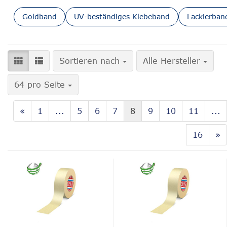
Goldband
UV-beständiges Klebeband
Lackierban
Sortieren nach
Sortieren nach
Alle Hersteller
pro Seite
64 pro Seite
«
1
...
5
6
7
8
9
10
11
...
16
»